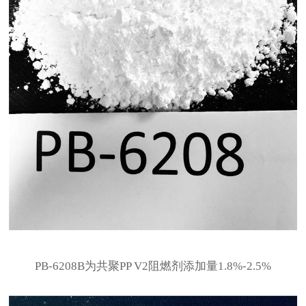
PB-6208B为共聚PP V2阻燃剂添加量1.8%-2.5%